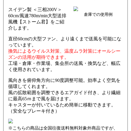
スイデン製 ＜三相200V＞
倉庫での使用例
60cm/風速780m/min大型送排
風機【ストーム君】をご紹
介します。
直径60cmの大型ファン、より遠くまで送風を可能にな
っています。
換気によるウイルス対策、温度ムラ対策にオールシー
ズンの活用が期待できます。
工場・倉庫・作業場、集会所の送風・換気など、幅広
く使用されています。
風向きを俯仰角方向に90度調整可能。効率よく空気を
循環してくれます。
風の拡散範囲を調整できるエアガイド付き、より繊細
に最高65ｍまで風を届けます。
キャスターが付いているため簡単に移動できます。
（安全なブレーキ付き）
こちらの商品は全国往復送料無料対象外商品ですが、