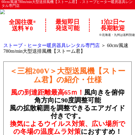
60cm/風速780m/min大型送排風機【ストーム君】 - ストーブヒーター暖房器具レン
タル専門店
最短即日
1泊2日〜
全国往復
※
発送可能
長期歓迎
送料￥0
※北海道・九州は送料別途
ストーブ・ヒーター暖房器具レンタル専門店
＞ 60cm/風速
780m/min大型送排風機【ストーム君】
＜三相200V＞大型送風機【ストー
ム君】の紹介・仕様
風の到達距離最高65ｍ！
風向きを俯仰
角方向に90度調整可能
風の拡散範囲を調整できるエアガイド
付きです。
換気によるウイルス対策、広い場所で
の冬場の温度ムラ対策
におすすめ！