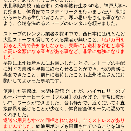
東北学院高校（仙台市）の修学旅行生を347名、神戸大学へ
お招きし、体育館でスタディワークを行いましたが、東北
から来られる生徒の皆さんに、寒い思いをさせる事がない
よう、会場を温めるストーブのレンタルを頼みました。
ストーブのレンタル業者を探す中で、西日本にはほとんど
大型ストーブを貸してくれる業者が無いこと。
1台1万円を
切ると広告で告知をしながら、実際には送料を含むと非常
に高い金額になる業者がある事など、非常に勉強になりま
した。
早期に上州物産さんにお願いしたことで、ストーブの手配
に対する業務を早期に終わらせることができ、他の業務に
専念できたこと、前日に着荷したことも上州物産さんにお
願いしてよかった事項です。
使用した実感は、大型体育館でしたが、ハイカロリーのブ
ルーバーナーヒーター【ブル君】のおかげで、非常に暖か
い中、ワークができました。音も静かで、近くにいても直
接熱風を感じることが少なく、体育館全体を一気に温めて
くれました。
返送の用具もすべて同梱されており、全くストレスがあり
ませんでした。
給油用ポンプも同梱されていることを知ら