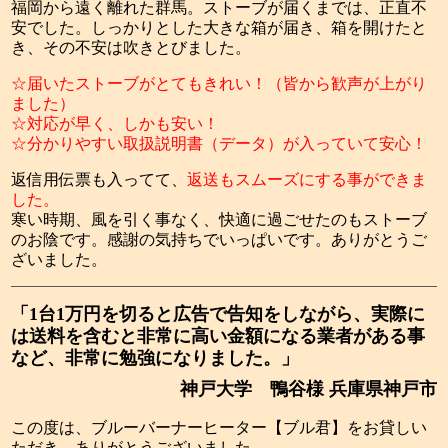
福岡から遠く離れた群馬。ストーブが届くまでは、正直不
安でした。しっかりとした大きな箱が届き、箱を開けたと
き、その不安は吹きとびました。
☆届いたストーブがとてもきれい！（皆から歓声が上がり
ました）
☆対応が早く、しかも安い！
☆分かりやすい取扱説明書（データ）が入っていて安心！
返信用伝票も入ってて、
返送もスムーズにする事ができま
した。
寒い時期、風を引く事なく、快適に過ごせたのもストーブ
のお陰です。感謝の気持ちでいっぱいです。ありがとうご
ざいました。
「1台1万円を切ると広告で告知をしながら、実際に
は送料を含むと非常に高い金額になる業者がある事
など、非常に勉強になりました。」
神戸大学 鴨谷様 兵庫県神戸市
この度は、ブルーバーナーヒーター【ブル君】をお貸しい
ただき、ありがとうございました。