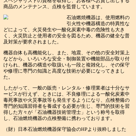
スペシャリストの資格を取得し、お客様へお貸し出しする
商品のメンテナンス、点検を監督しています。
石油燃焼機器は、使用燃料の
引火性や機器構造の特異性な
どによって、火災発生や一酸化炭素中毒の危険性も大き
く、火災防止と使用者の安全を図るため、機器の健全な普
及対策が要求されました。
機器自体も高機能化し、また、地震、その他の安全対策上
などから、いろいろな安全・制御装置や機能部品が取り付
けられ、機器の構造や取扱いも一段と複雑化し、その保守
や修理に専門の知識と高度な技術が必要になってきまし
た。
したがって、一般の販売・レンタル・修理業者は十分なサ
ービスが行えず、ときには、不良修理による一酸化炭素中
毒死事故や火災事故等も発生するようになり、点検整備の
専門的知識習得者を養成する必要が生じ、専門的技術を習
得した方々が「石油機器技術管理士」という称号を取得
し、石油燃焼機器の点検整備に携わっております。
（財）日本石油燃焼機器保守協会のHPより抜粋しました